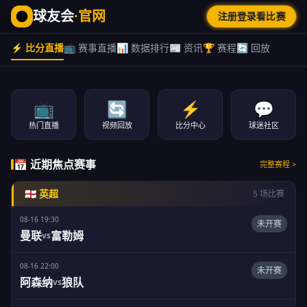
球友会
·官网
注册登录看比赛
⚡ 比分直播
📺 赛事直播
📊 数据排行
📰 资讯
🏆 赛程
🔄 回放
📺
🔄
⚡
💬
热门直播
视频回放
比分中心
球迷社区
📅 近期焦点赛事
完整赛程 >
热门社区
弹幕互动 球迷聚集地
🏴󠁧󠁢󠁥󠁮󠁧󠁿 英超
5 场比赛
官方正版
和百万球迷一起嗨聊实时比分，畅谈足坛热点
⚽ 全球足球赛事直播
08-16 19:30
未开赛
曼联
富勒姆
vs
英超·西甲·德甲·意甲·法甲·欧冠，高清免费看
立即下载APP
观看直播
立即下载APP
观看直播
立即下载APP
观看直播
08-16 22:00
未开赛
阿森纳
狼队
vs