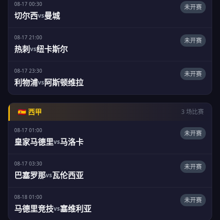
08-17 00:30
未开赛
切尔西
曼城
vs
08-17 21:00
未开赛
热刺
纽卡斯尔
vs
08-17 23:30
未开赛
利物浦
阿斯顿维拉
vs
🇪🇸 西甲
3 场比赛
08-17 01:00
未开赛
皇家马德里
马洛卡
vs
08-17 03:30
未开赛
巴塞罗那
瓦伦西亚
vs
08-18 01:00
未开赛
马德里竞技
塞维利亚
vs